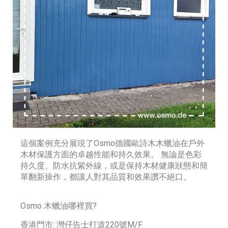
這個案例充分展現了Osmo德國歐詩木木蠟油在戶外
木材保護方面的卓越性能和持久效果。 無論是色彩
持久度、防水抗紫外線，或是保持木材健康狀態和簡
單翻新操作，都讓人對其品質和效果讚不絕口。
Osmo 木蠟油哪裡買?
香港門市: 灣仔告士打道220號M/F