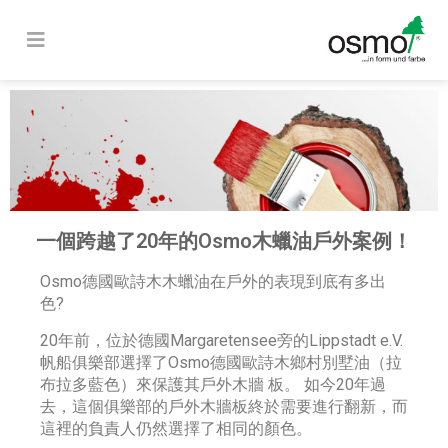
一個跨越了20年的Osmo木蠟油戶外案例！
Osmo德國歐詩木木蠟油在戶外的表現到底有多出
色?
20年前，位於德國Margaretensee旁的Lippstadt e.V.
帆船俱樂部選擇了Osmo德國歐詩木鄉村別墅油（拉
布拉多藍色）來保護其戶外木牆 板。 如今20年過
去，這個俱樂部的戶外木牆板終於需要進行翻新，而
這裡的負責人仍然選擇了相同的顏色。