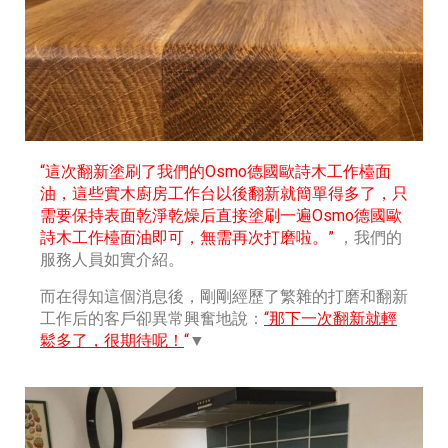
“這次翻新塗刷了我們的Osmo德國歐詩木工作檯面
油，這些實木廚房工作台以後翻新就簡單得多了，只
需要保持表面乾淨乾燥后直接塗刷一遍Osmo德國歐
詩木工作檯面油即可，無需再次打磨啦。”
，我們的
服務人員如實介紹。
而在得知這個消息後，剛剛經歷了繁雜的打磨和翻新
工作后的客戶卻異常興奮地說：
“那下一次翻新就輕
鬆多了，很期待呢！
“
▼