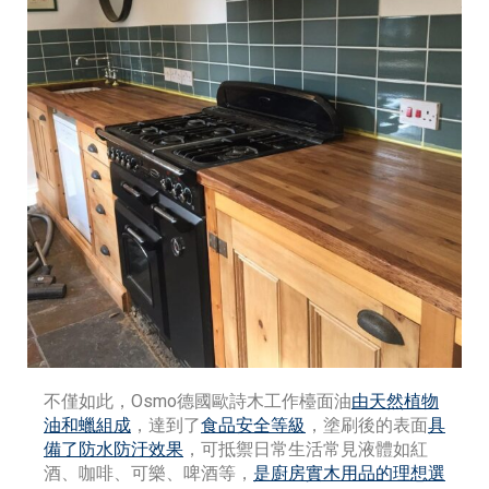
不僅如此，Osmo德國歐詩木工作檯面油
由天然植物
油和蠟組成
，達到了
食品安全等級
，塗刷後的表面
具
備了防水防汙效果
，可抵禦日常生活常見液體如紅
酒、咖啡、可樂、啤酒等，
是廚房實木用品的理想選