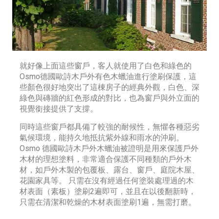
就好像上面這些窗戶，客人就使用了白色和綠色的
Osmo德國歐詩木戶外有色木蠟油進行塗刷保護，這
些顏色很好地突出了這棟房子的經典外觀，白色、深
綠色與磚牆的紅色形成的對比，也為窗戶與外立面的
視覺銜接提供了支撐。
同時這些窗戶都具備了較強的耐候性，無懼各種惡劣
氣候環境，能持久地抵抗紫外線和雨水的沖刷。
Osmo 德國歐詩木戶外木蠟油被證明是用來保護戶外
木材的理想塗料，非常適合保護不同種類的戶外木
材，如戶外木製的包覆板、露台、窗戶、庭院木屋、
花園家具等。 只需在沒有經過任何塗裝處理過的木
材表面（素板）塗刷2遍即可，並且在以後翻新時，
只需在清潔和乾燥的木材表面塗刷1遍，無需打磨。