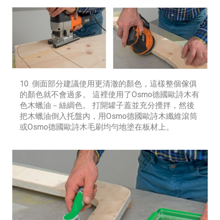
10. 側面部分建議使用更清澈的顏色，這樣整個傢俱
的顏色就不會過多。 這裡使用了Osmo德國歐詩木有
色木蠟油－絲綢色。 打開罐子蓋並充分攪拌，然後
把木蠟油倒入托盤內，用Osmo德國歐詩木纖維滾筒
或Osmo德國歐詩木毛刷均勻地塗在板材上。