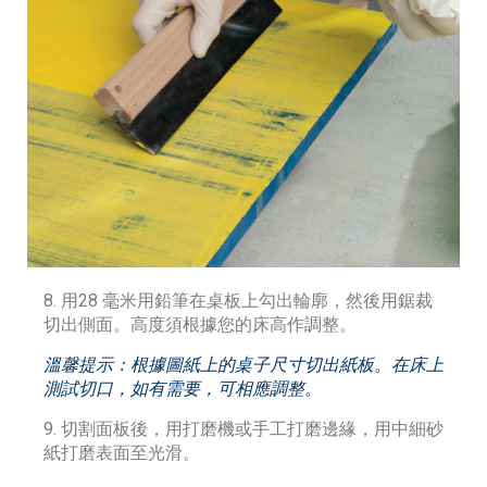
8. 用28 毫米用鉛筆在桌板上勾出輪廓，然後用鋸裁
切出側面。高度須根據您的床高作調整。
溫馨提示：根據圖紙上的桌子尺寸切出紙板。在床上
測試切口，如有需要，可相應調整。
9. 切割面板後，用打磨機或手工打磨邊緣，用中細砂
紙打磨表面至光滑。