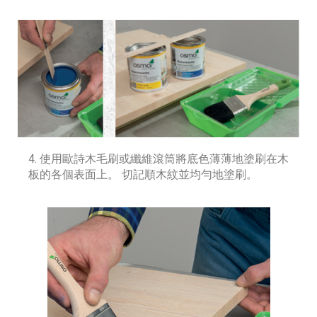
4. 使用歐詩木毛刷或纖維滾筒將底色薄薄地塗刷在木
板的各個表面上。 切記順木紋並均勻地塗刷。