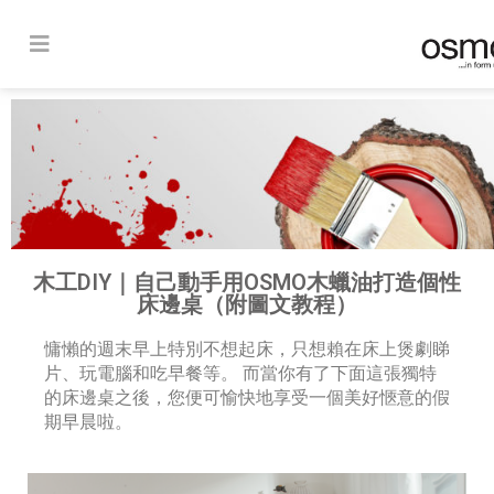
木工DIY｜自己動手用OSMO木蠟油打造個性
床邊桌（附圖文教程）
慵懶的週末早上特別不想起床，只想賴在床上煲劇睇
片、玩電腦和吃早餐等。 而當你有了下面這張獨特
的床邊桌之後，您便可愉快地享受一個美好愜意的假
期早晨啦。