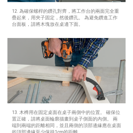
12. 為確保螺桿的鑽孔對齊，將工作台的兩面完全重
疊起來，用夾子固定，然後鑽孔。 為避免鑽進工作
台面板，請將木塊放在桌邊下面。
13. 木榫用在固定桌面在桌子兩側中的位置。 確保位
置正確，請將桌面輪廓描畫到桌子側面的內側。 兩
端到兩端的距離相同，並且兩側的頂部邊緣應在桌面
的頂部邊緣至少保持1cm的距離。