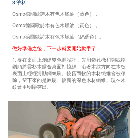
3.塗料
Osmo德國歐詩木有色木蠟油（藍色），
Osmo德國歐詩木有色木蠟油（黃色），
Osmo德國歐詩木有色木蠟油（絲綢色）。
做好準備之後，下一步就要開始動手了：
1. 要在桌面上創建雙色調設計，先用鑽孔機和鋼絲刷
鑽頭將雲杉木膠合桌面打拉絲。沿著木紋方向在木板
表面上輕輕滑動鋼絲刷。較舊而軟的木材纖維會被移
除，留下來的是較硬、較新的深色木材纖維。現在木
紋會更明顯突出。