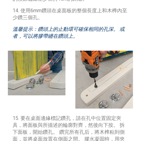
14. 使用6mm鑽頭在桌面板的整個長度上和木榫內至
少鑽三個孔。
溫馨提示：鑽頭上的止動環可確保相同的孔深。 或
者，可以將膠帶纏在鑽頭上。
15. 要在桌面邊緣標記鑽孔，請在孔中位置固定夾
具，將面板與所描述的輪廓對齊，然後向下按。 拆
下面板，開始鑽孔。 鑽完所有孔后，將木榫粘到側
面，並將桌面放置在側面之間。 膠水凝固時，用夾