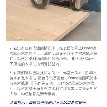
2. 在沒有任何底漆的情況下，在表面塗刷上Osmo德
國歐詩木木蠟油，上油前，請充分罐子內的木蠟油攪
拌，以便將塗料內的顏料混合均勻。 把大概估算一
下所需的木蠟油油倒進托盤內。
3. 在我們這個色調技術示例中，你需要Osmo德國歐
詩木有色木蠟油-藍色作為基礎色，Osmo德國歐詩木
有色木蠟油-黃色作為副色。 Osmo德國歐詩木木蠟
油可以使木材表面具有防水和抗汙效果，乾燥后對於
人類、動植物都是安全無害。
溫馨提示：每種顏色請使用不同的滾筒或刷子。