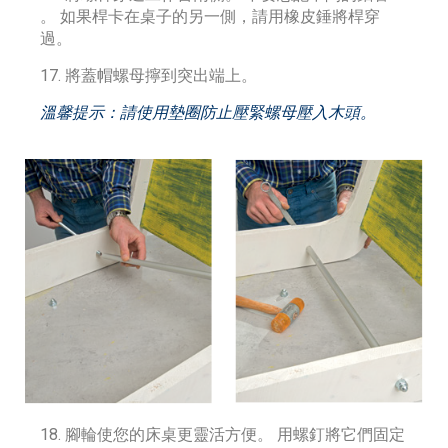
。 如果桿卡在桌子的另一側，請用橡皮錘將桿穿
過。
17. 將蓋帽螺母擰到突出端上。
溫馨提示：請使用墊圈防止壓緊螺母壓入木頭。
18. 腳輪使您的床桌更靈活方便。 用螺釘將它們固定