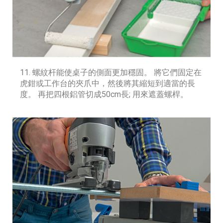
11. 螺紋杆能使桌子的側面更加穩固。 將它們固定在
虎鉗或工作台的夾爪中，然後將其縮短到適當的長
度。 再把四根鋁管切成50cm長; 用來遮蓋螺桿。