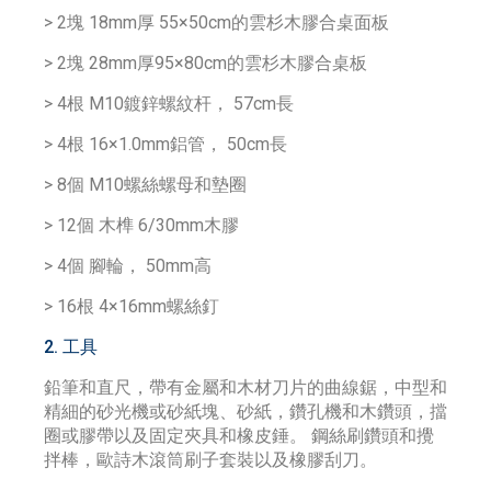
> 2塊 18mm厚 55×50cm的雲杉木膠合桌面板
> 2塊 28mm厚95×80cm的雲杉木膠合桌板
> 4根 M10鍍鋅螺紋杆， 57cm長
> 4根 16×1.0mm鋁管， 50cm長
> 8個 M10螺絲螺母和墊圈
> 12個 木榫 6/30mm木膠
> 4個 腳輪， 50mm高
> 16根 4×16mm螺絲釘
2. 工具
鉛筆和直尺，帶有金屬和木材刀片的曲線鋸，中型和
精細的砂光機或砂紙塊、砂紙，鑽孔機和木鑽頭，擋
圈或膠帶以及固定夾具和橡皮錘。 鋼絲刷鑽頭和攪
拌棒，歐詩木滾筒刷子套裝以及橡膠刮刀。