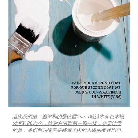
這次我們第二遍塗刷的是德國Osmo歐詩木有色木蠟
油 #3186白色，塗刷方法跟第一遍一樣，需要注意
的是，塗刷前同樣需要將罐子內的木蠟油攪拌均勻。