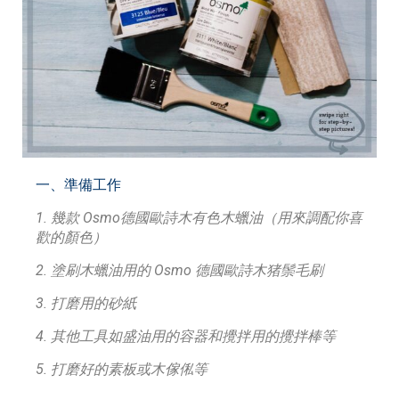
一、準備工作
1. 幾款 Osmo德國歐詩木有色木蠟油（用來調配你喜
歡的顏色）
2. 塗刷木蠟油用的 Osmo 德國歐詩木猪鬃毛刷
3. 打磨用的砂紙
4. 其他工具如盛油用的容器和攪拌用的攪拌棒等
5. 打磨好的素板或木傢俬等