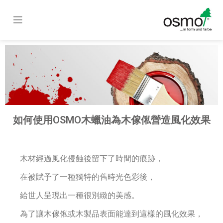
如何使用OSMO木蠟油為木傢俬營造風化效果
木材經過風化侵蝕後留下了時間的痕跡，
在被賦予了一種獨特的舊時光色彩後，
給世人呈現出一種很別緻的美感。
為了讓木傢俬或木製品表面能達到這樣的風化效果，