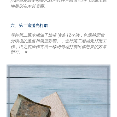
記得塗刷時要順著木材的紋理方向薄而均勻地將木蠟
油塗刷在木材表面。
六、第二遍拋光打磨
等待第二遍木蠟油干燥後 (約8-12小時，乾燥時間會
受環境的溫度和濕度影響），進行第二遍拋光打磨工
作，跟之前操作方法一樣均勻地打磨出你想要的效果
即可。 ▼