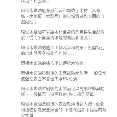
起泡、和脫落；
環保木蠟油能充分保留和加強了木材（木傢
俬、木地板、木製品）的天然質感和表面的自
然紋理；
環保木蠟油可以讓木材自身的潮氣得以自然散
發，從而平衡室內環境的溫度和濕度；
環保木蠟油的施工工藝及流程簡單，無需特別
的培訓與專業技能均可施工；
環保木蠟油的塗佈率比傳統木漆高；
,
環保木蠟油塗刷後的表面能防水防污
一般日常
/
液體在表面不會留下水印
污漬
環保木蠟油塗刷後的木製品可以局部維修與翻
,
;
新，一般情況下無需打磨
施工操作簡單
環保木蠟油塗刷後的表面乾燥後對人體、動物
,
和植物都是安全無害的
不會釋出如甲醛等的有
害物質