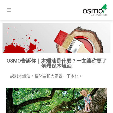
OSMO告訴你｜木蠟油是什麼？一文讓你更了
解環保木蠟油
說到木蠟油，當然要和大家說一下木材。