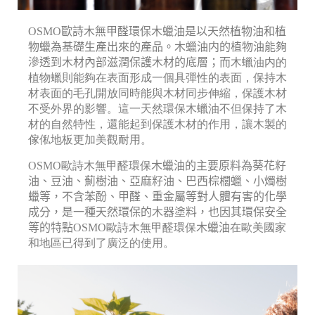
OSMO歐詩木無甲醛環保木蠟油是以天然植物油和植
物蠟為基礎生產出來的產品。木蠟油内的植物油能夠
滲透到木材內部滋潤保護木材的底層；而
木蠟油内的
植物蠟則能夠在表面形成一個具彈性的表面，保持木
材表面的毛孔開放同時能與木材同步伸縮，保護木材
不受外界的影響。這一天然環保木蠟油不但保持了木
材的自然特性，還能起到保護木材的作用，讓木製的
傢俬地板更加美觀耐用。
OSMO歐詩木無甲醛環保
木蠟油的主要原料為葵花籽
油、豆油、薊樹油、亞麻籽油、巴西棕櫚蠟、小燭樹
蠟等，不含苯酚、甲醛、重金屬等對人體有害的化學
成分，是一種天然環保的木器塗料，也因其環保安全
等的特點
OSMO歐詩木無甲醛環保
木蠟油
在歐美國家
和地區已得到了廣泛的使用。