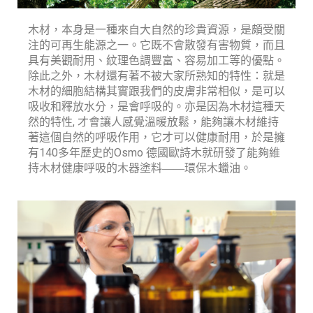
木材，本身是一種來自大自然的珍貴資源，是頗受關
注的可再生能源之一。它既不會散發有害物質，而且
具有美觀耐用、紋理色調豐富、容易加工等的優點。
除此之外，木材還有著不被大家所熟知的特性：就是
木材的細胞結構其實跟我們的皮膚非常相似，是可以
吸收和釋放水分，是會呼吸的。亦是因為木材這種天
,
然的特性
才會讓人感覺溫暖放鬆，能夠讓木材維持
著這個自然的呼吸作用，它才可以健康耐用，於是擁
140
Osmo
有
多年歷史的
德國歐詩木就研發了能夠維
持木材健康呼吸的木器塗料——環保木蠟油。