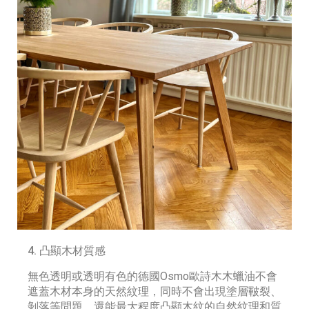
4. 凸顯木材質感
無色透明或透明有色的德國Osmo歐詩木木蠟油不會
遮蓋木材本身的天然紋理，同時不會出現塗層皸裂、
剝落等問題，還能最大程度凸顯木紋的自然紋理和質