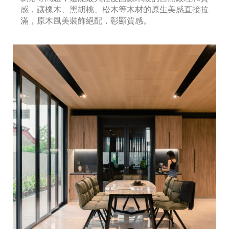
感，讓橡木、黑胡桃、松木等木材的原生美感直接拉
滿，原木風美裝飾絕配，彰顯質感。