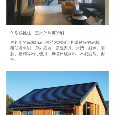
9. 耐候性佳，室內外均可塗刷
戶外用的德國Osmo歐詩木木蠟油具備良好的耐曬、
耐低溫性能，戶外露台、庭院家具、木門、籬笆、圍
牆、柵欄等均可使用，無懼日曬雨淋，不易開裂、褪
色。