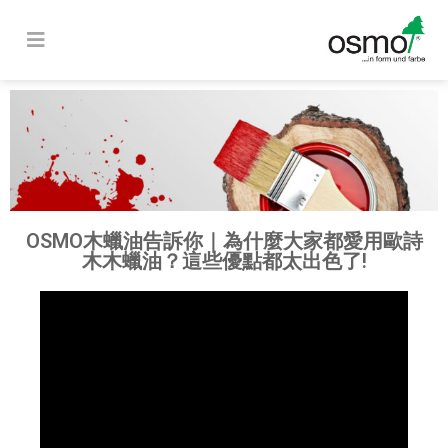
OSMO木蠟油告訴你｜為什麼大家都愛用歐詩
木木蠟油？這些優點都太出色了!