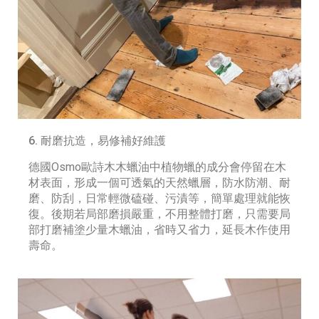
6. 耐磨抗造，易修補好維護
德國Osmo歐詩木木蠟油中植物蠟的成分會停留在木
材表面，形成一個可透氣的天然蠟層，防水防潮、耐
磨、防刮，日常輕微磕碰、污漬等，簡單處理就能恢
復。後期若局部磨損嚴重，不用整體打磨，只需要局
部打磨補塗少量木蠟油，省時又省力，延長木作使用
壽命。