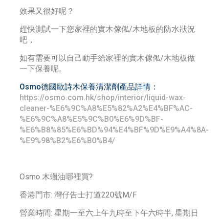
效果又很好呢？
趕快測試一下您家裡的實木傢俬/木地板的防水狀況
吧，
如有需要可以自己動手給家裡的實木傢俬/木地板做
一下保養呢。
Osmo德國
歐詩木保養清潔劑產品詳情：
https://osmo.com.hk/shop/interior/liquid-wax-
cleaner-%E6%9C%A8%E5%82%A2%E4%BF%AC-
%E6%9C%A8%E5%9C%B0%E6%9D%BF-
%E6%B8%85%E6%BD%94%E4%BF%9D%E9%A4%8A-
%E9%98%B2%E6%B0%B4/
Osmo 木蠟油哪裡買?
香港門市: 灣仔告士打道220號M/F
營業時間: 星期一至六上午九時至下午六時半, 星期日