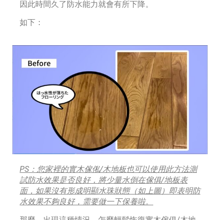
因此時間久了防水能力就會有所下降。
如下：
PS
：您家裡的實木傢俬/
木地板也可以使用此方法測
試防水效果是否良好，將少量水倒在傢俱/
地板表
面，如果沒有形成明顯水珠狀態（如上圖）即表明防
水效果不夠良好，需要做一下保養啦。
那麼，出現這種情況，怎麼輕鬆恢復實木傢俱/木地