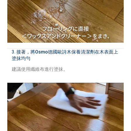
3.
接著，將Osmo德國
歐詩木保養清潔劑在木表面上
塗抹均勻
建議使用纖維布進行塗抹。