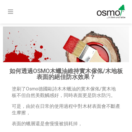
如何透過OSMO木蠟油維持實木傢俬/木地板
表面的絕佳防水效果？
塗刷了Osmo德國歐詩木木蠟油的實木傢俬/實木地
板不但自然美觀觸感好，同時表面更是防水防污。
可是，由於在日常的使用過程中對木材表面會不斷產
生摩擦，
表面的蠟層還是會慢慢被損耗掉，